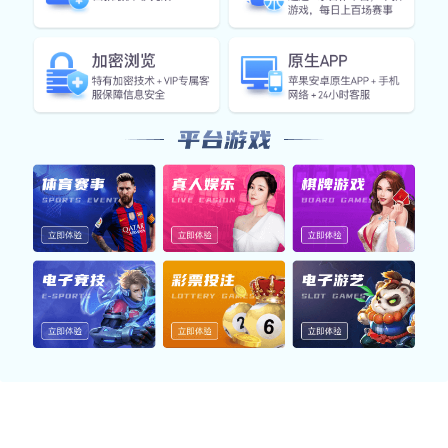
环境下保持冷静，并引导全队朝着胜利前进。过去的
大赛经验帮助他培养了强大的心理韧性，无论是面对
来自媒体或是球迷的压力，都能有效应对。
其次，在关键时刻，内马尔有能力承担起责任并挺身
而出。当球队陷入困境时，他常常能够凭借个人能力
扭转局势，这种“关键先生”的角色让其他队员倍感安
心，也增强了整个团队的信心。
最后，他积极向上的心态也感染着周围的人。在训练
和比赛中，内马尔常常以身作则，用自己的努力激励
其他年轻球员，这种正能量氛围对于提升整个团队士
气至关重要。
3、强化团队合作精神